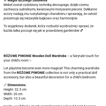
🌸
Magia ręcznego zdobienia
Mebel został ozdobiony techniką decoupage, dzięki czemu
zachwyca subtelnymi, kwiatowymi motywami piwonii. Delikatne
wzory nadają mu rustykalnego charakteru i sprawiają, że całość
prezentuje się niezwykle bajkowo oraz harmonijnie.
To wyjątkowy dodatek, który rozbudzi wyobraźnię i sprawi, że
każda lalka poczuje się jak w prawdziwej garderobie 💕
RÓŻOWE PIWONIE Wooden Doll Wardrobe
– a fairytale touch for
your child’s room ✨
Let playtime become even more magical! This charming wardrobe
from the
RÓŻOWE PIWONIE
collection is not only a practical doll
accessory, but also a beautiful decoration for a child’s bedroom.
📏
Dimensions:
Height: 32.5 cm
Width: 20 cm
Depth: 10.5 cm