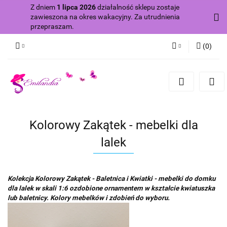
Z dniem
1 lipca 2026
działalność sklepu zostaje
zawieszona na okres wakacyjny. Za utrudnienia
przepraszam.
(
0
)
Zaloguj się
Zarejestruj się
Dodaj zgłoszenie
Zgody cookies
Kolorowy Zakątek - mebelki dla
lalek
Kolekcja Kolorowy Zakątek - Baletnica i Kwiatki - mebelki do domku
dla lalek w skali 1:6 ozdobione ornamentem w kształcie kwiatuszka
lub baletnicy. Kolory mebelków i zdobień do wyboru.