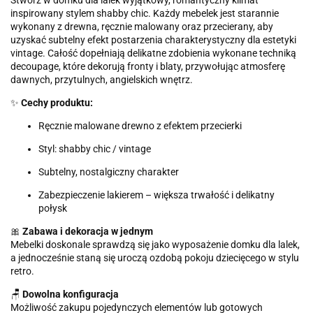
Stwórz w domku dla lalek wyjątkowy, romantyczny klimat
inspirowany stylem shabby chic. Każdy mebelek jest starannie
wykonany z drewna, ręcznie malowany oraz przecierany, aby
uzyskać subtelny efekt postarzenia charakterystyczny dla estetyki
vintage. Całość dopełniają delikatne zdobienia wykonane techniką
decoupage, które dekorują fronty i blaty, przywołując atmosferę
dawnych, przytulnych, angielskich wnętrz.
✨
Cechy produktu:
Ręcznie malowane drewno z efektem przecierki
Styl: shabby chic / vintage
Subtelny, nostalgiczny charakter
Zabezpieczenie lakierem – większa trwałość i delikatny
połysk
🎀
Zabawa i dekoracja w jednym
Mebelki doskonale sprawdzą się jako wyposażenie domku dla lalek,
a jednocześnie staną się uroczą ozdobą pokoju dziecięcego w stylu
retro.
🪑
Dowolna konfiguracja
Możliwość zakupu pojedynczych elementów lub gotowych