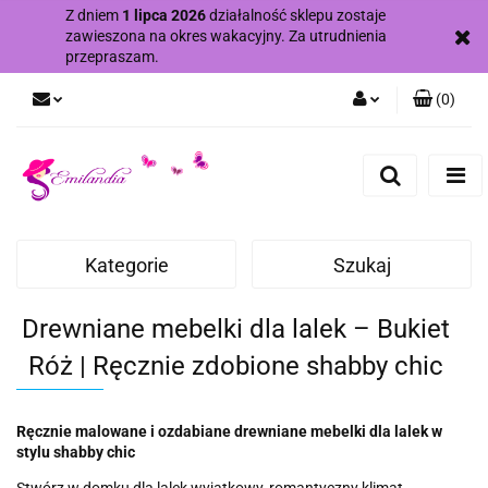
Z dniem
1 lipca 2026
działalność sklepu zostaje
zawieszona na okres wakacyjny. Za utrudnienia
przepraszam.
(
0
)
Zaloguj się
Zarejestruj się
Dodaj zgłoszenie
Zgody cookies
Kategorie
Szukaj
Drewniane mebelki dla lalek – Bukiet
Róż | Ręcznie zdobione shabby chic
Ręcznie malowane i ozdabiane drewniane mebelki dla lalek w
stylu shabby chic