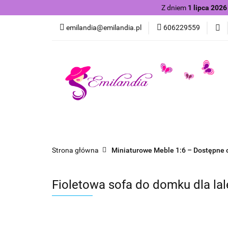
Z dniem
1 lipca 2026
O sklepie
Mebelk
emilandia@emilandia.pl
606229559
Ubranka dla lalek b
O sklepie
Mebelki dla lalek skala 1:6
Galeria
Strona główna
Miniaturowe Meble 1:6 – Dostępne o
Fioletowa sofa do domku dla lale