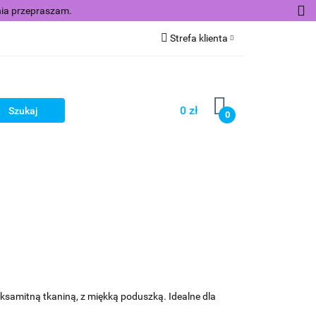
nia przepraszam.
Strefa klienta
Zaloguj się
Zarejestruj się
0 zł
0
Dodaj zgłoszenie
Zgody cookies
Nowości
Promocje
Zobacz
ksamitną tkaniną, z miękką poduszką. Idealne dla