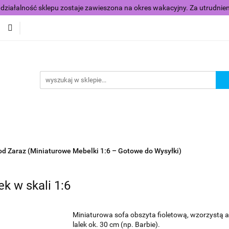
działalność sklepu zostaje zawieszona na okres wakacyjny. Za utrudnie
i dla lalek skala 1:6
Wyposażenie domku dla lalek
arbie
Nowości
Promocje
Zobacz
Galeria
Wyposażenie domku dla lalek
Ubranka dla lalek barbie
d Zaraz (Miniaturowe Mebelki 1:6 – Gotowe do Wysyłki)
k w skali 1:6
Miniaturowa sofa obszyta fioletową, wzorzystą a
lalek ok. 30 cm (np. Barbie).