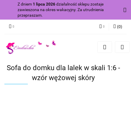
Z dniem
1 lipca 2026
działalność sklepu zostaje
zawieszona na okres wakacyjny. Za utrudnienia
przepraszam.
(
0
)
Zaloguj się
Zarejestruj się
Dodaj zgłoszenie
Sofa do domku dla lalek w skali 1:6 -
Zgody cookies
wzór wężowej skóry